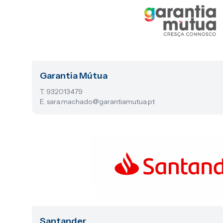
Garantia Mútua
T. 932013479
E. sara.machado@garantiamutua.pt
Santander