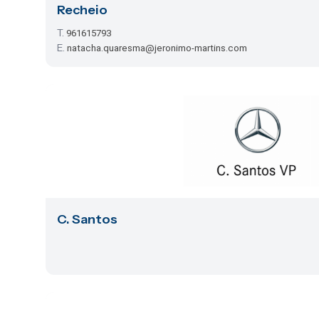
Recheio
T.
961615793
E.
natacha.quaresma@jeronimo-martins.com
C. Santos