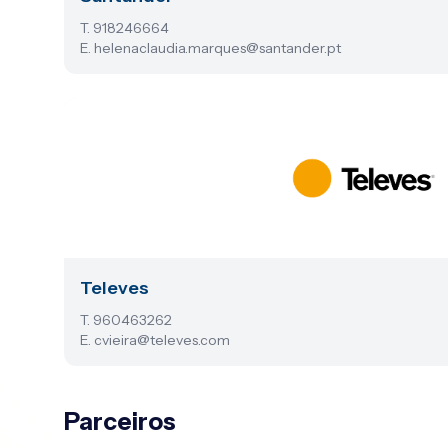
T. 918246664
E. helenaclaudia.marques@santander.pt
Televes
T. 960463262
E. cvieira@televes.com
Parceiros