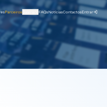
res
Parceiros
Galeria
FAQs
Notícias
Contactos
Entrar