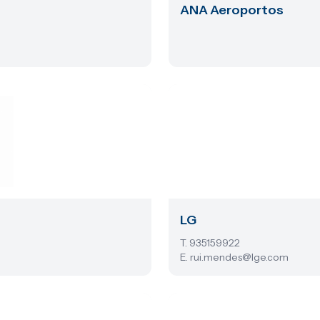
ANA Aeroportos
LG
T. 935159922
E. rui.mendes@lge.com