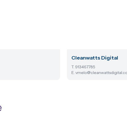
Cleanwatts Digital
T. 913467785
E. vmelo@cleanwattsdigital.