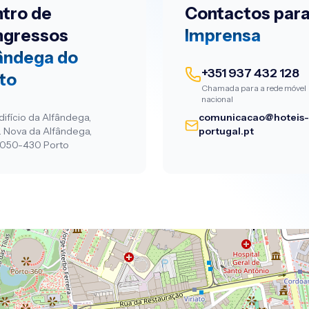
tro de
Contactos par
ngressos
Imprensa
ândega do
+351 937 432 128
to
Chamada para a rede móvel
nacional
difício da Alfândega,
comunicacao@hoteis
. Nova da Alfândega,
portugal.pt
050-430 Porto