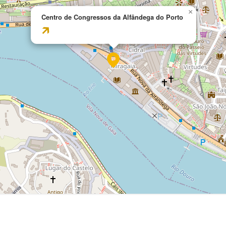
×
Centro de Congressos da Alfândega do Porto
🡵