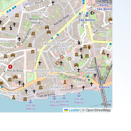
Leaflet
|
© OpenStreetMap