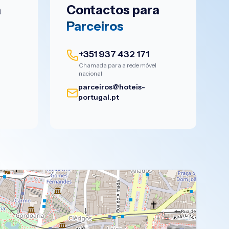
a
Contactos para
Parceiros
+351 937 432 171
Chamada para a rede móvel
nacional
-
parceiros@hoteis-
portugal.pt