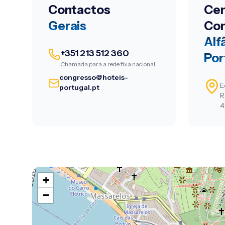
Contactos
Cen
Gerais
Co
Alf
+351 213 512 360
Por
Chamada para a rede fixa nacional
congresso@hoteis-
E
portugal.pt
R
4
+
−