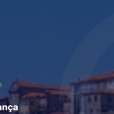
O
ança