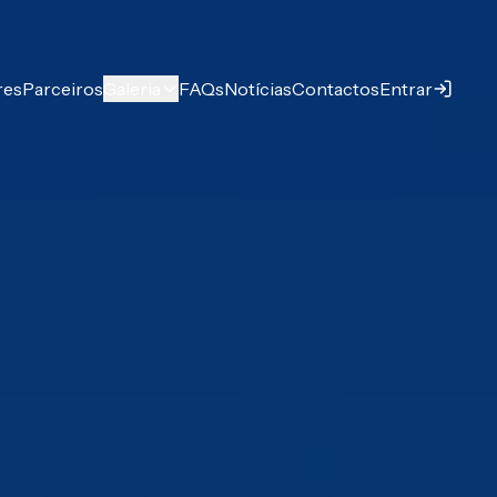
res
Parceiros
Galeria
FAQs
Notícias
Contactos
Entrar